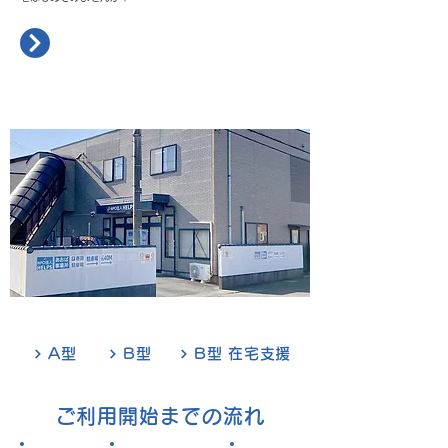
NPO法人HELPS
あおば事業所
藤枝市青葉町2丁目2-1
就労継続支援AB多機能型
A型
B型
B型 在宅支援
​ご利用開始までの流れ