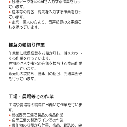
●
各種データをExcelで入力する作業を行っ
ています。
●
通販等の宛名・宛先を入力する作業を行っ
ています。
●
企業・個人の方より、音声記録の文字起こ
しを承っています。
椎茸の軸切り作業
作業場に乾燥椎茸をお預かりし、軸をカット
する作業を行っています。
異物の混入や虫穴の有無を検査する検品作業
も行っています。
販売用の袋詰め、通販用の梱包、発送業務等
も行っています。
工場・農場等での作業
工場や農場等の職場に出向いて作業を行いま
す。
●
機械部品工場で製品の検品作業
●
食品工場の製造ラインでの作業
●
農作物の収穫から計量、検品、箱詰め、袋