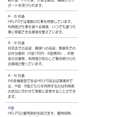
軽作業、PC作業、作業全般は、職員からサ
ポートを受けられます。
A
・
B
共通
HELPSでは複数の仕事を用意しています。
利用者が仕事を選べる環境、いつでも違う仕
事に移動できる環境を整えています。
A
・
B
共通
自宅までの送迎、職場への送迎、事業所での
お弁当提供（A型100円・B型無料）、休憩
室の完備等、利用者が安心して働き続けられ
る環境が整っています。
A
・
B
共通
AB多機能型であるHELPSあおば事業所で
は、A型・B型どちらを利用するかは利用者
の状況に合わせて柔軟に変更することができ
ます。
A型
HELPSと雇用契約を結びます。雇用保険、