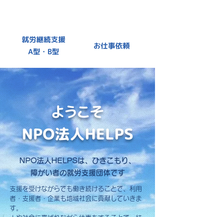
就労継続支援
お仕事依頼
A型・B型
ようこそ
NPO法人HELPS
NPO法人HELPSは、ひきこもり、
障がい者の就労支援団体です
支援を受けながらでも働き続けることで、利用
者・支援者・企業も地域社会に貢献していきま
す。